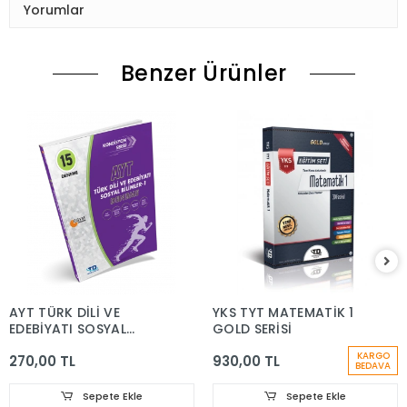
Yorumlar
Benzer Ürünler
AYT TÜRK DİLİ VE
YKS TYT MATEMATİK 1
EDEBİYATI SOSYAL
GOLD SERİSİ
BİLİMLERİ-1 DENEME
KARGO
270,00 TL
930,00 TL
KONDİSYON SERİSİ 15'Lİ
BEDAVA
Sepete Ekle
Sepete Ekle