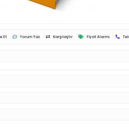
e Et
Yorum Yaz
Karşılaştır
Fiyat Alarmı
Tel