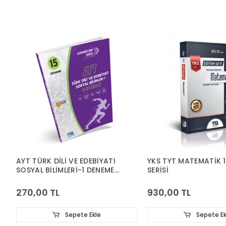
AYT TÜRK DİLİ VE EDEBİYATI
YKS TYT MATEMATİK 
SOSYAL BİLİMLERİ-1 DENEME
SERİSİ
KONDİSYON SERİSİ 15'Lİ
270,00 TL
930,00 TL
Sepete Ekle
Sepete Ek