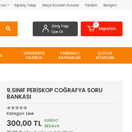
rası
Sipariş Takip
Sıkça Sorulan Sorular
Yardım
İletişim
0
Giriş Yap
Sepetim
Üye Ol
ÜNİVERSİTE
YARDIMCI
ÇOCUK
SE
HAZIRLIK
KAYNAKLAR
KİTAPLARI
9.SINIF PERİSKOP COĞRAFYA SORU
BANKASI
Kategori:
Lise
KARGO
300,00 TL
BEDAVA