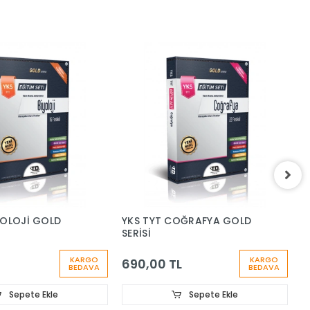
YOLOJİ GOLD
YKS TYT COĞRAFYA GOLD
Y
SERİSİ
S
KARGO
KARGO
690,00 TL
5
BEDAVA
BEDAVA
Sepete Ekle
Sepete Ekle