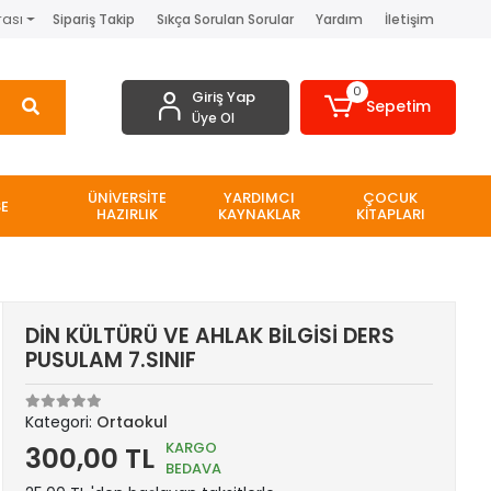
rası
Sipariş Takip
Sıkça Sorulan Sorular
Yardım
İletişim
0
Giriş Yap
Sepetim
Üye Ol
ÜNİVERSİTE
YARDIMCI
ÇOCUK
SE
HAZIRLIK
KAYNAKLAR
KİTAPLARI
DİN KÜLTÜRÜ VE AHLAK BİLGİSİ DERS
PUSULAM 7.SINIF
Kategori:
Ortaokul
KARGO
300,00 TL
BEDAVA