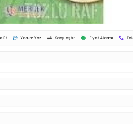
e Et
Yorum Yaz
Karşılaştır
Fiyat Alarmı
Tel