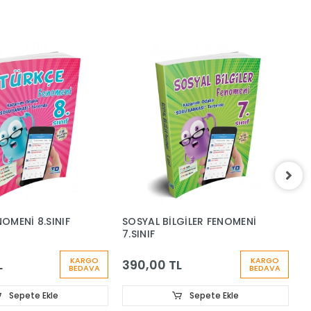
OMENİ 8.SINIF
SOSYAL BİLGİLER FENOMENİ
F
7.SINIF
7
KARGO
KARGO
L
390,00 TL
3
BEDAVA
BEDAVA
Sepete Ekle
Sepete Ekle