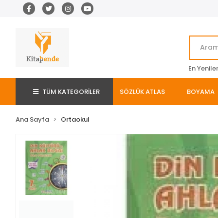
En Yenile
TÜM KATEGORİLER
SÖZLÜK ATLAS
BOYAMA
Ana Sayfa
Ortaokul