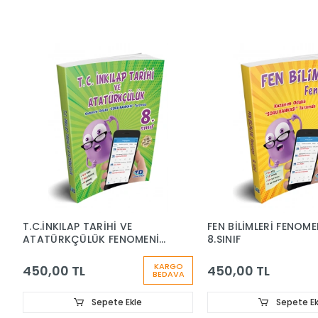
T.C.İNKILAP TARİHİ VE
FEN BİLİMLERİ FENOME
ATATÜRKÇÜLÜK FENOMENİ
8.SINIF
8.SINIF
KARGO
450,00 TL
450,00 TL
BEDAVA
Sepete Ekle
Sepete Ek