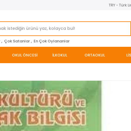
TRY - Türk Li
r
,
Çok Satanlar
,
En Çok Oylananlar
OKUL ÖNCESİ
İLKOKUL
ORTAOKUL
Lİ