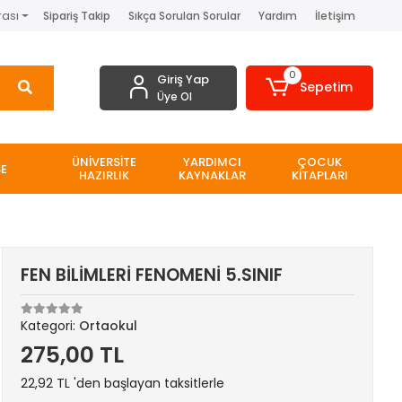
rası
Sipariş Takip
Sıkça Sorulan Sorular
Yardım
İletişim
0
Giriş Yap
Sepetim
Üye Ol
ÜNİVERSİTE
YARDIMCI
ÇOCUK
SE
HAZIRLIK
KAYNAKLAR
KİTAPLARI
FEN BİLİMLERİ FENOMENİ 5.SINIF
Kategori:
Ortaokul
275,00 TL
22,92 TL 'den başlayan taksitlerle