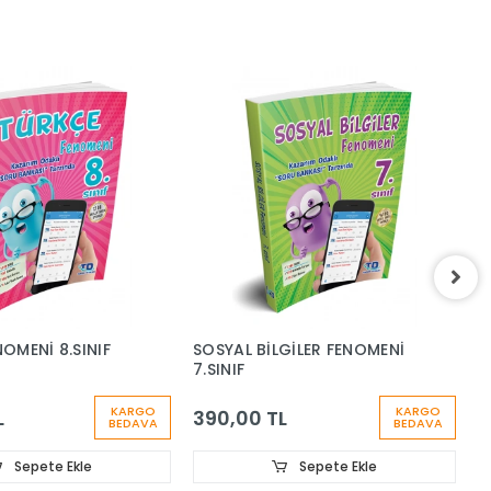
OMENİ 8.SINIF
SOSYAL BİLGİLER FENOMENİ
F
7.SINIF
7
KARGO
KARGO
L
390,00 TL
3
BEDAVA
BEDAVA
Sepete Ekle
Sepete Ekle