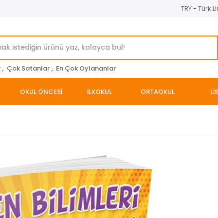
TRY - Türk Li
r
,
Çok Satanlar
,
En Çok Oylananlar
OKUL ÖNCESİ
İLKOKUL
ORTAOKUL
Lİ