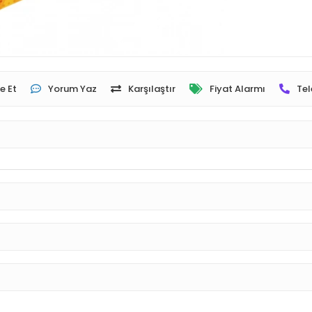
e Et
Yorum Yaz
Karşılaştır
Fiyat Alarmı
Tel