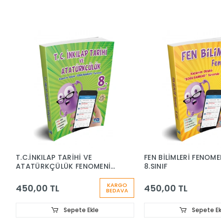
T.C.İNKILAP TARİHİ VE
FEN BİLİMLERİ FENOME
ATATÜRKÇÜLÜK FENOMENİ
8.SINIF
8.SINIF
KARGO
450,00 TL
450,00 TL
BEDAVA
Sepete Ekle
Sepete Ek