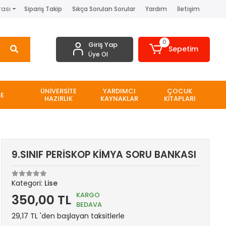
rası
Sipariş Takip
Sıkça Sorulan Sorular
Yardım
İletişim
0
Giriş Yap
Sepetim
Üye Ol
ÜNİVERSİTE
YARDIMCI
ÇOCUK
SE
HAZIRLIK
KAYNAKLAR
KİTAPLARI
9.SINIF PERİSKOP KİMYA SORU BANKASI
Kategori:
Lise
KARGO
350,00 TL
BEDAVA
29,17 TL 'den başlayan taksitlerle