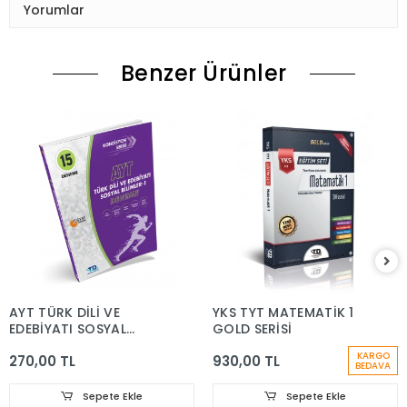
Yorumlar
Benzer Ürünler
AYT TÜRK DİLİ VE
YKS TYT MATEMATİK 1
EDEBİYATI SOSYAL
GOLD SERİSİ
BİLİMLERİ-1 DENEME
KARGO
270,00 TL
930,00 TL
KONDİSYON SERİSİ 15'Lİ
BEDAVA
Sepete Ekle
Sepete Ekle