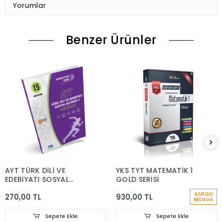
Yorumlar
Benzer Ürünler
AYT TÜRK DİLİ VE
YKS TYT MATEMATİK 1
EDEBİYATI SOSYAL
GOLD SERİSİ
BİLİMLERİ-1 DENEME
KARGO
270,00 TL
930,00 TL
KONDİSYON SERİSİ 15'Lİ
BEDAVA
Sepete Ekle
Sepete Ekle