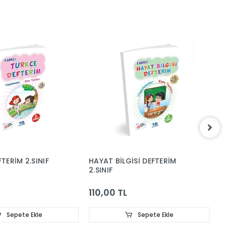
TERİM 2.SINIF
HAYAT BİLGİSİ DEFTERİM
T
2.SINIF
110,00 TL
2
Sepete Ekle
Sepete Ekle