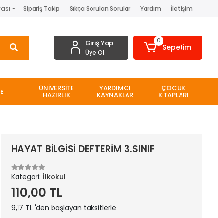
rası
Sipariş Takip
Sıkça Sorulan Sorular
Yardım
İletişim
0
Giriş Yap
Sepetim
Üye Ol
ÜNİVERSİTE
YARDIMCI
ÇOCUK
SE
HAZIRLIK
KAYNAKLAR
KİTAPLARI
HAYAT BİLGİSİ DEFTERİM 3.SINIF
Kategori:
İlkokul
110,00 TL
9,17 TL 'den başlayan taksitlerle