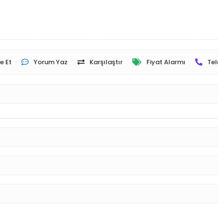
e Et
Yorum Yaz
Karşılaştır
Fiyat Alarmı
Tel