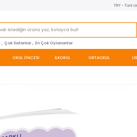
TRY - Türk Li
r
,
Çok Satanlar
,
En Çok Oylananlar
OKUL ÖNCESİ
İLKOKUL
ORTAOKUL
Lİ